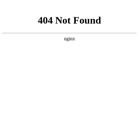
网站地图
乐活新闻
新闻中心
乐活新闻
吉林通化软银壳寡糖
行业资讯
乐活养生