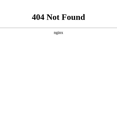
乐活折叠购物篮深受顾客欢迎
2008-9-17