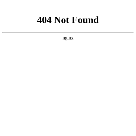
网站地图
网站地图
壳寡糖
乐活总经理喜获“200