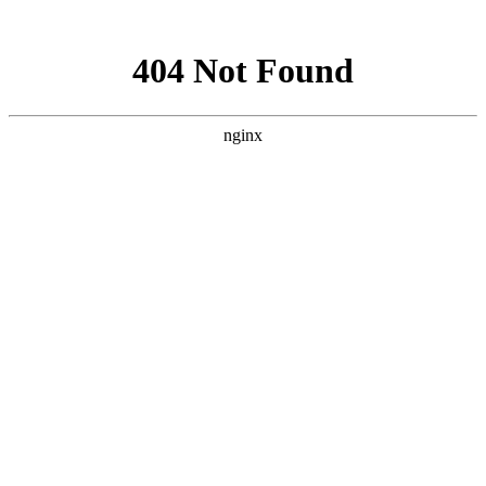
网站地图
乐活产品
软银壳寡糖
产品荣誉