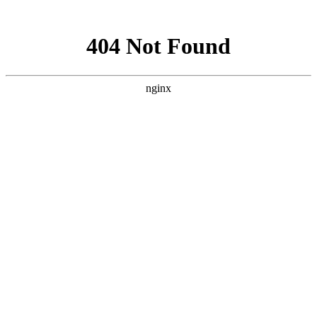
网站地图
乐活产品
软银壳寡糖
产品荣誉