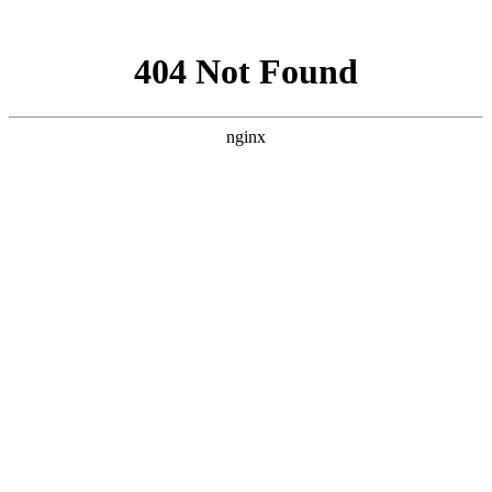
网站地图
软银壳寡糖
乐活产品
软银壳寡糖
产品荣誉